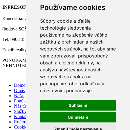
Používame cookies
INPRESOFT, s.r.o.
Kancelária: Ul. 1. mája 22, Zlaté Moravce
Súbory cookie a ďalšie
technológie sledovania
(budova SOŠ Technickej, 2. poschodie)
používame na zlepšenie vášho
Tel: 0902 353 256
zážitku z prehliadania našich
webových stránok, na to, aby sme
Email: reality@inpresoft.eu
vám zobrazovali prispôsobený
PONÚKAME PRE NAŠICH KLIENTOV 3D VIZUALIZÁCIU
obsah a cielené reklamy, na
NEHNUTELNOSTÍ
analýzu návštevnosti našich
webových stránok a na
pochopenie toho, odkiaľ naši
Domov
návštevníci prichádzajú.
O nás
Naša ponuka
Ponúknite nám
Súhlasím
Náš tím
Služby
Kontakt
Odmietam
Referencie
Cookies
Zmeniť moje nastavenia