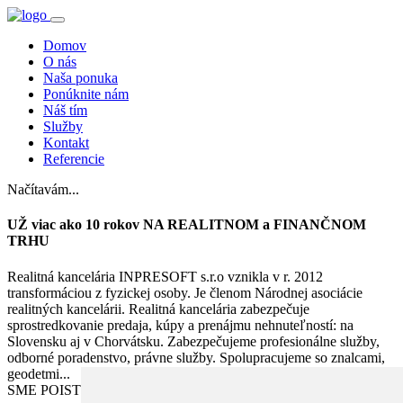
Domov
O nás
Naša ponuka
Ponúknite nám
Náš tím
Služby
Kontakt
Referencie
Načítavám...
UŽ viac ako 10 rokov NA REALITNOM a FINANČNOM
TRHU
Realitná kancelária INPRESOFT s.r.o vznikla v r. 2012
transformáciou z fyzickej osoby. Je členom Národnej asociácie
realitných kancelárii. Realitná kancelária zabezpečuje
sprostredkovanie predaja, kúpy a prenájmu nehnuteľností: na
Slovensku aj v Chorvátsku. Zabezpečujeme profesionálne služby,
odborné poradenstvo, právne služby. Spolupracujeme so znalcami,
geodetmi...
SME POISTENÍ V ALLIANZ poisťovni za zodpovednosť.