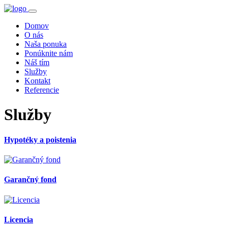
Domov
O nás
Naša ponuka
Ponúknite nám
Náš tím
Služby
Kontakt
Referencie
Služby
Hypotéky a poistenia
Garančný fond
Licencia