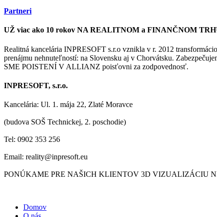
Partneri
UŽ viac ako 10 rokov NA REALITNOM a FINANČNOM TR
Realitná kancelária INPRESOFT s.r.o vznikla v r. 2012 transformáciou
prenájmu nehnuteľností: na Slovensku aj v Chorvátsku. Zabezpečujem
SME POISTENÍ V ALLIANZ poisťovni za zodpovednosť.
INPRESOFT, s.r.o.
Kancelária: Ul. 1. mája 22, Zlaté Moravce
(budova SOŠ Technickej, 2. poschodie)
Tel: 0902 353 256
Email: reality@inpresoft.eu
PONÚKAME PRE NAŠICH KLIENTOV 3D VIZUALIZÁCIU 
Domov
O nás