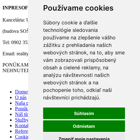
Používame cookies
INPRESOFT, s.r.o.
Kancelária: Ul. 1. mája 22, Zlaté Moravce
Súbory cookie a ďalšie
technológie sledovania
(budova SOŠ Technickej, 2. poschodie)
používame na zlepšenie vášho
Tel: 0902 353 256
zážitku z prehliadania našich
webových stránok, na to, aby sme
Email: reality@inpresoft.eu
vám zobrazovali prispôsobený
PONÚKAME PRE NAŠICH KLIENTOV 3D VIZUALIZÁCIU
obsah a cielené reklamy, na
NEHNUTELNOSTÍ
analýzu návštevnosti našich
webových stránok a na
pochopenie toho, odkiaľ naši
Domov
návštevníci prichádzajú.
O nás
Naša ponuka
Ponúknite nám
Súhlasím
Náš tím
Služby
Kontakt
Odmietam
Referencie
Cookies
Zmeniť moje nastavenia