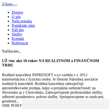
Domov
O nás
Naša ponuka
Ponúknite nám
Náš tím
Služby
Kontakt
Referencie
Načítavám...
UŽ viac ako 10 rokov NA REALITNOM a FINANČNOM
TRHU
Realitná kancelária INPRESOFT s.r.o vznikla v r. 2012
transformáciou z fyzickej osoby. Je členom Národnej asociácie
realitných kancelárii. Realitná kancelária zabezpečuje
sprostredkovanie predaja, kúpy a prenájmu nehnuteľností: na
Slovensku aj v Chorvátsku. Zabezpečujeme profesionálne služby,
odborné poradenstvo, právne služby. Spolupracujeme so znalcami,
geodetmi...
SME POISTENÍ V ALLIANZ poisťovni za zodpovednosť.