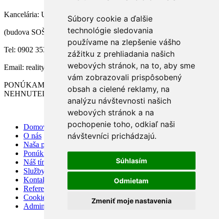
Kancelária: Ul. 1. mája 22, Zlaté Moravce
Súbory cookie a ďalšie
technológie sledovania
(budova SOŠ Technickej, 2. poschodie)
používame na zlepšenie vášho
Tel: 0902 353 256
zážitku z prehliadania našich
webových stránok, na to, aby sme
Email: reality@inpresoft.eu
vám zobrazovali prispôsobený
PONÚKAME PRE NAŠICH KLIENTOV 3D VIZUALIZÁCIU
obsah a cielené reklamy, na
NEHNUTELNOSTÍ
analýzu návštevnosti našich
webových stránok a na
pochopenie toho, odkiaľ naši
Domov
návštevníci prichádzajú.
O nás
Naša ponuka
Ponúknite nám
Súhlasím
Náš tím
Služby
Kontakt
Odmietam
Referencie
Cookies
Zmeniť moje nastavenia
Admin