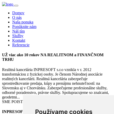
Domov
O nás
Naša ponuka
Ponúknite nám
Náš tím
Služby
Kontakt
Referencie
UŽ viac ako 10 rokov NA REALITNOM a FINANČNOM
TRHU
Realitná kancelária INPRESOFT s.r.o vznikla v r. 2012
transformáciou z fyzickej osoby. Je členom Národnej asociácie
realitných kancelárii. Realitná kancelária zabezpečuje
sprostredkovanie predaja, kúpy a prenájmu nehnuteľností: na
Slovensku aj v Chorvátsku. Zabezpečujeme profesionálne služby,
odborné poradenstvo, právne služby. Spolupracujeme so znalcami,
geodetmi...
SME POISTENÍ V ALLIANZ poisťovni za zodpovednosť.
Používame cookies
INPRESOFT, s.r.o.