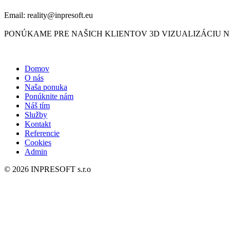
Email: reality@inpresoft.eu
PONÚKAME PRE NAŠICH KLIENTOV 3D VIZUALIZÁCIU 
Domov
O nás
Naša ponuka
Ponúknite nám
Náš tím
Služby
Kontakt
Referencie
Cookies
Admin
© 2026 INPRESOFT s.r.o