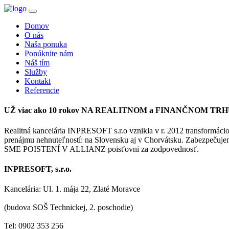
Domov
O nás
Naša ponuka
Ponúknite nám
Náš tím
Služby
Kontakt
Referencie
UŽ viac ako 10 rokov NA REALITNOM a FINANČNOM TR
Realitná kancelária INPRESOFT s.r.o vznikla v r. 2012 transformáciou
prenájmu nehnuteľností: na Slovensku aj v Chorvátsku. Zabezpečujem
SME POISTENÍ V ALLIANZ poisťovni za zodpovednosť.
INPRESOFT, s.r.o.
Kancelária: Ul. 1. mája 22, Zlaté Moravce
(budova SOŠ Technickej, 2. poschodie)
Tel: 0902 353 256